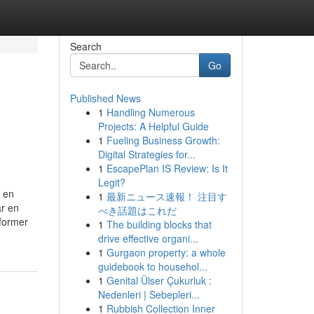
Search
Go
Published News
1
Handling Numerous
Projects: A Helpful Guide
1
Fueling Business Growth:
Digital Strategies for...
1
EscapePlan IS Review: Is It
Legit?
m en
1
最新ニュース速報！ 注目す
ar en
べき話題はこれだ
sformer
1
The building blocks that
drive effective organi...
1
Gurgaon property: a whole
guidebook to househol...
1
Genital Ülser Çukurluk :
Nedenleri | Sebepleri...
1
Rubbish Collection Inner