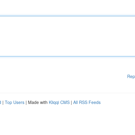
Rep
d
|
Top Users
| Made with
Kliqqi CMS
|
All RSS Feeds