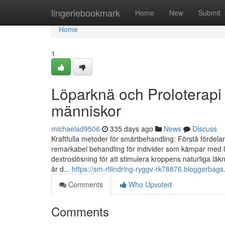
Home
lingeriebookmark
Home
New
Submit
Home
1
Löparknä och Proloterapi 
människor
michaelad9506
335 days ago
News
Discuss
Kraftfulla metoder för smärtbehandling: Förstå fördela
remarkabel behandling för individer som kämpar med 
dextroslösning för att stimulera kroppens naturliga l
är d...
https://sm-rtlindring-ryggv-rk78876.bloggerb
Comments
Who Upvoted
Comments