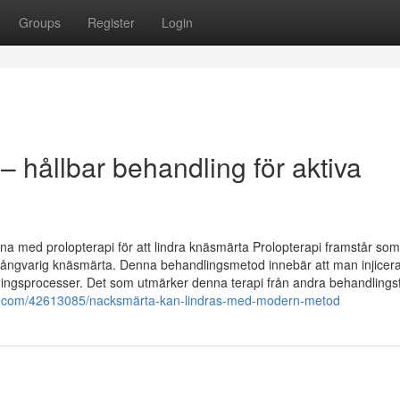
Groups
Register
Login
– hållbar behandling för aktiva
rna med prolopterapi för att lindra knäsmärta Prolopterapi framstår so
långvarig knäsmärta. Denna behandlingsmetod innebär att man injicer
äkningsprocesser. Det som utmärker denna terapi från andra behandling
ags.com/42613085/nacksmärta-kan-lindras-med-modern-metod