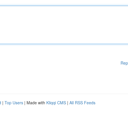
Rep
d
|
Top Users
| Made with
Kliqqi CMS
|
All RSS Feeds