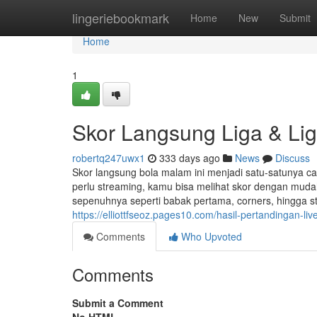
Home
lingeriebookmark
Home
New
Submit
Home
1
Skor Langsung Liga & Lig
robertq247uwx1
333 days ago
News
Discuss
Skor langsung bola malam ini menjadi satu-satunya ca
perlu streaming, kamu bisa melihat skor dengan mudah
sepenuhnya seperti babak pertama, corners, hingga s
https://elliottfseoz.pages10.com/hasil-pertandingan-l
Comments
Who Upvoted
Comments
Submit a Comment