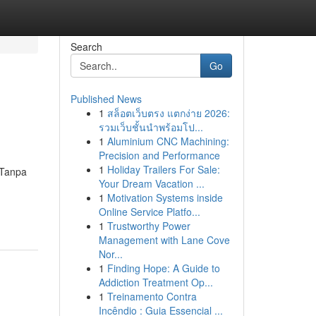
Search
Go
Published News
1
สล็อตเว็บตรง แตกง่าย 2026:
รวมเว็บชั้นนำพร้อมโป...
1
Aluminium CNC Machining:
Precision and Performance
1
Holiday Trailers For Sale:
 Tanpa
Your Dream Vacation ...
1
Motivation Systems inside
Online Service Platfo...
1
Trustworthy Power
Management with Lane Cove
Nor...
1
Finding Hope: A Guide to
Addiction Treatment Op...
1
Treinamento Contra
Incêndio : Guia Essencial ...