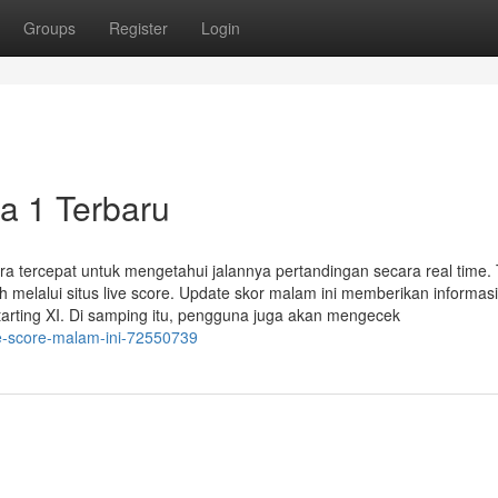
Groups
Register
Login
a 1 Terbaru
ra tercepat untuk mengetahui jalannya pertandingan secara real time.
 melalui situs live score. Update skor malam ini memberikan informasi
tarting XI. Di samping itu, pengguna juga akan mengecek
ive-score-malam-ini-72550739