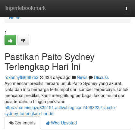
Home
lingeriebookmark
Togg
navi
Home
1
Pastikan Paito Sydney
Terlengkap Hari Ini
roxannyfkl638752
333 days ago
News
Discuss
Ayo mencari prediksi terbaru untuk Paito Sydney yang akurat.
Data dan info berharga terkumpul dari sumber terpercaya. Untuk
mencapai prediksi, kami menghitung berbagai faktor, mulai dari
pola terdahulu hingga perkiraan
https://nanniecgzq335191.activoblog.com/40632221/paito-
sydney-terlengkap-hari-ini
Comments
Who Upvoted