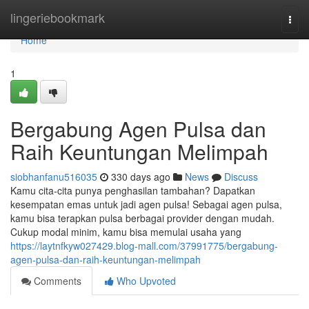
Home
lingeriebookmark
Togg
navi
Home
1
Bergabung Agen Pulsa dan
Raih Keuntungan Melimpah
siobhanfanu516035
330 days ago
News
Discuss
Kamu cita-cita punya penghasilan tambahan? Dapatkan
kesempatan emas untuk jadi agen pulsa! Sebagai agen pulsa,
kamu bisa terapkan pulsa berbagai provider dengan mudah.
Cukup modal minim, kamu bisa memulai usaha yang
https://laytnfkyw027429.blog-mall.com/37991775/bergabung-
agen-pulsa-dan-raih-keuntungan-melimpah
Comments
Who Upvoted