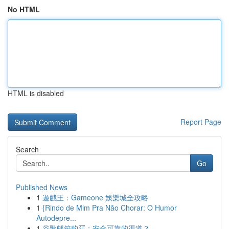
No HTML
HTML is disabled
Report Page
Search
Go
Published News
1
遊戲王：Gameone 娛樂城全攻略
1
{Rindo de Mim Pra Não Chorar: O Humor
Autodepre...
1
谷歌邮箱购买：安全可靠的渠道？