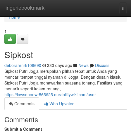
Home
lingeriebookmark
Togg
navi
Home
1
Sipkost
deborahrnrk106690
330 days ago
News
Discuss
Sipkost Putri Jogja merupakan pilihan tepat untuk Anda yang
mencari tempat tinggal nyaman di Jogja. Dengan desain klasik,
Sipkost Putri Jogja menawarkan suasana tenang. Fasilitas yang
menarik seperti kolam renang,
https://lawsononwr565625.ourabilitywiki.com/user
Comments
Who Upvoted
Comments
Submit a Comment