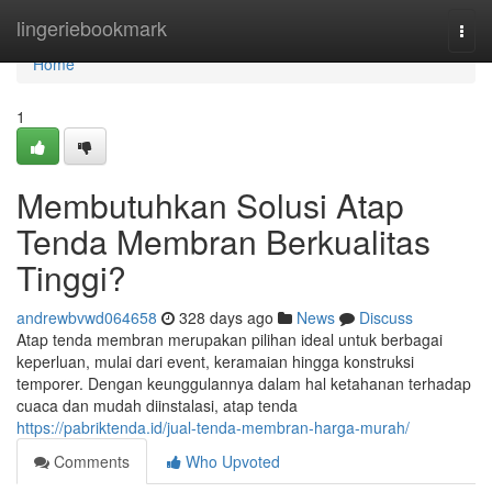
Home
lingeriebookmark
Togg
navi
Home
1
Membutuhkan Solusi Atap
Tenda Membran Berkualitas
Tinggi?
andrewbvwd064658
328 days ago
News
Discuss
Atap tenda membran merupakan pilihan ideal untuk berbagai
keperluan, mulai dari event, keramaian hingga konstruksi
temporer. Dengan keunggulannya dalam hal ketahanan terhadap
cuaca dan mudah diinstalasi, atap tenda
https://pabriktenda.id/jual-tenda-membran-harga-murah/
Comments
Who Upvoted