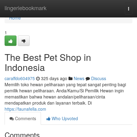
Home
lingeriebookmark
Togg
navi
Home
1
The Best Pet Shop in
Indonesia
caraffdo604975
325 days ago
News
Discuss
Memilih toko hewan peliharaan yang tepat sangat penting bagi
pemilik hewan peliharaan. Anda/Kamu/Si Pemilik Hewan ingin
memastikan bahwa hewan andalan/peliharaan/cinta
mendapatkan produk dan layanan terbaik. Di
https://faunafella.com
Comments
Who Upvoted
Comments