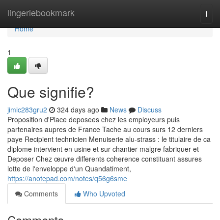
Home
lingeriebookmark
Togg
navi
Home
1
Que signifie?
jimic283gru2
324 days ago
News
Discuss
Proposition d'Place deposees chez les employeurs puis
partenaires aupres de France Tache au cours surs 12 derniers
paye Recipient technicien Menuiserie alu-strass : le titulaire de ca
diplome intervient en usine et sur chantier malgre fabriquer et
Deposer Chez œuvre differents coherence constituant assures
lotte de l'enveloppe d'un Quandatiment,
https://anotepad.com/notes/q56g6sme
Comments
Who Upvoted
Comments