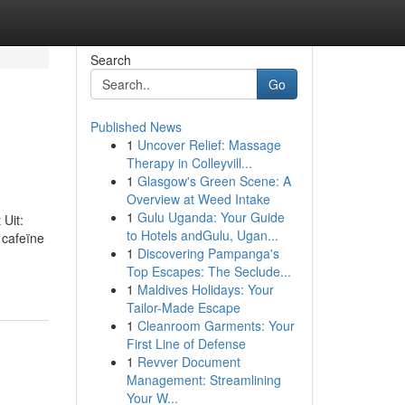
Search
Go
Published News
1
Uncover Relief: Massage
Therapy in Colleyvill...
1
Glasgow's Green Scene: A
Overview at Weed Intake
1
Gulu Uganda: Your Guide
Uit:
to Hotels andGulu, Ugan...
 cafeïne
1
Discovering Pampanga's
Top Escapes: The Seclude...
1
Maldives Holidays: Your
Tailor-Made Escape
1
Cleanroom Garments: Your
First Line of Defense
1
Revver Document
Management: Streamlining
Your W...