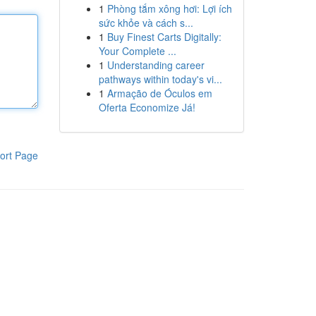
1
Phòng tắm xông hơi: Lợi ích
sức khỏe và cách s...
1
Buy Finest Carts Digitally:
Your Complete ...
1
Understanding career
pathways within today's vi...
1
Armação de Óculos em
Oferta Economize Já!
ort Page