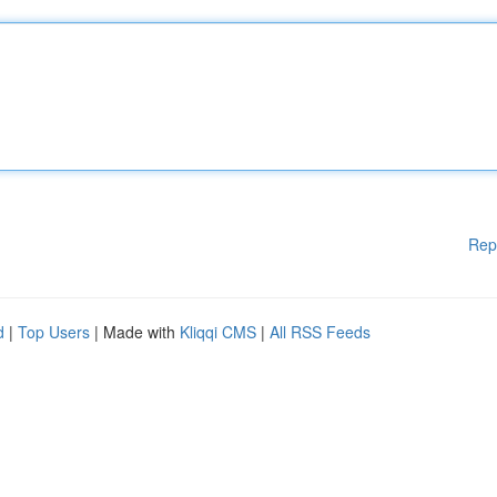
Rep
d
|
Top Users
| Made with
Kliqqi CMS
|
All RSS Feeds