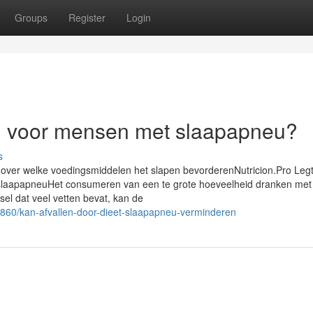
Groups
Register
Login
ten voor mensen met slaapapneu?
s
 over welke voedingsmiddelen het slapen bevorderenNutricion.Pro Legt 
laapapneuHet consumeren van een te grote hoeveelheid dranken met
sel dat veel vetten bevat, kan de
860/kan-afvallen-door-dieet-slaapapneu-verminderen