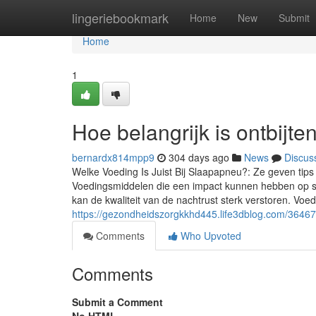
Home
lingeriebookmark
Home
New
Submit
Home
1
Hoe belangrijk is ontbij
bernardx814mpp9
304 days ago
News
Discus
Welke Voeding Is Juist Bij Slaapapneu?: Ze geven tips
Voedingsmiddelen die een impact kunnen hebben op s
kan de kwaliteit van de nachtrust sterk verstoren. Voed
https://gezondheidszorgkkhd445.life3dblog.com/36467
Comments
Who Upvoted
Comments
Submit a Comment