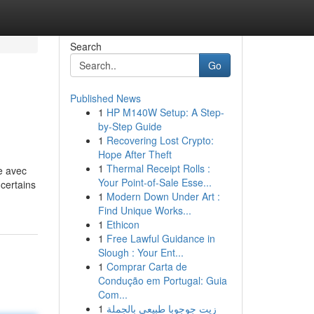
Search
Go
Published News
1
HP M140W Setup: A Step-
by-Step Guide
1
Recovering Lost Crypto:
Hope After Theft
1
Thermal Receipt Rolls :
e avec
Your Point-of-Sale Esse...
certains
1
Modern Down Under Art :
Find Unique Works...
1
Ethicon
1
Free Lawful Guidance in
Slough : Your Ent...
1
Comprar Carta de
Condução em Portugal: Guia
Com...
1
زيت جوجوبا طبيعي بالجملة