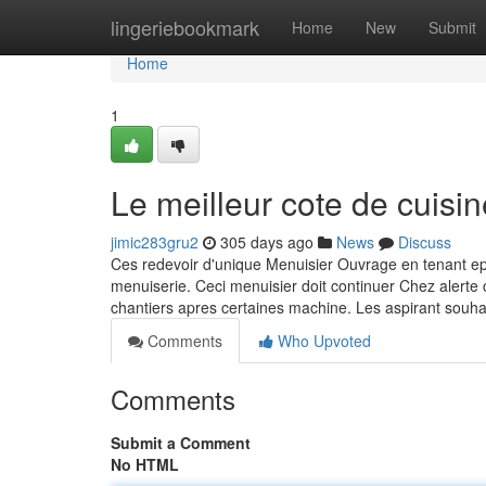
Home
lingeriebookmark
Home
New
Submit
Home
1
Le meilleur cote de cuisin
jimic283gru2
305 days ago
News
Discuss
Ces redevoir d'unique Menuisier Ouvrage en tenant e
menuiserie. Ceci menuisier doit continuer Chez alerte
chantiers apres certaines machine. Les aspirant souha
Comments
Who Upvoted
Comments
Submit a Comment
No HTML