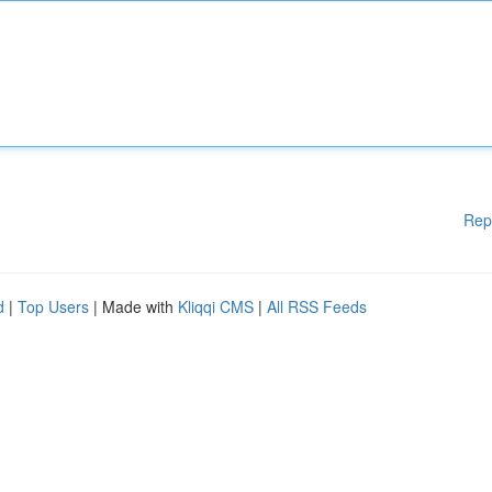
Rep
d
|
Top Users
| Made with
Kliqqi CMS
|
All RSS Feeds