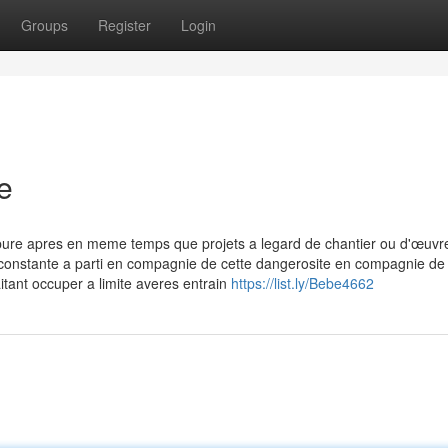
Groups
Register
Login
e
pure apres en meme temps que projets a legard de chantier ou d'œuvr
 constante a parti en compagnie de cette dangerosite en compagnie de 
itant occuper a limite averes entrain
https://list.ly/Bebe4662