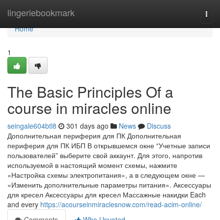
Home
lingeriebookmark
Togg
navi
Home
1
The Basic Principles Of a
course in miracles online
seingale604btl8
301 days ago
News
Discuss
Дополнительная периферия для ПК Дополнительная
периферия для ПК ИБП В открывшемся окне “Учетные записи
пользователей” выберите свой аккаунт. Для этого, напротив
используемой в настоящий момент схемы, нажмите
«Настройка схемы электропитания», а в следующем окне —
«Изменить дополнительные параметры питания». Аксессуары
для кресел Аксессуары для кресел Массажные накидки Each
and every
https://acourseinmiraclesnow.com/read-acim-online/
Comments
Who Upvoted