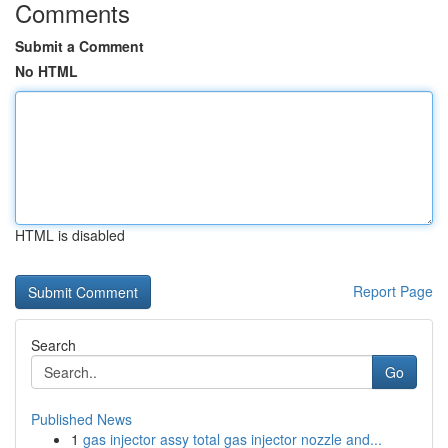
Comments
Submit a Comment
No HTML
HTML is disabled
Report Page
Search
Go
Published News
1
gas injector assy total gas injector nozzle and...