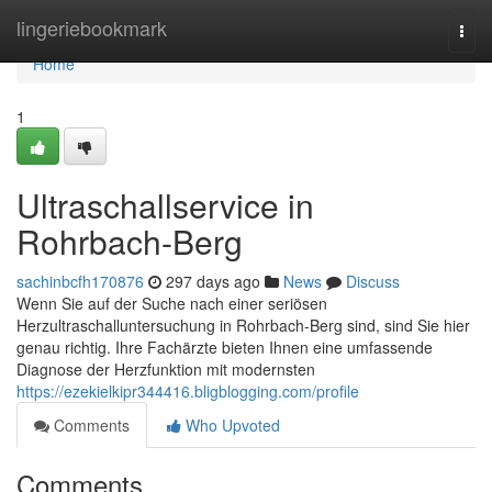
Home
lingeriebookmark
Togg
navi
Home
1
Ultraschallservice in
Rohrbach-Berg
sachinbcfh170876
297 days ago
News
Discuss
Wenn Sie auf der Suche nach einer seriösen
Herzultraschalluntersuchung in Rohrbach-Berg sind, sind Sie hier
genau richtig. Ihre Fachärzte bieten Ihnen eine umfassende
Diagnose der Herzfunktion mit modernsten
https://ezekielkipr344416.bligblogging.com/profile
Comments
Who Upvoted
Comments