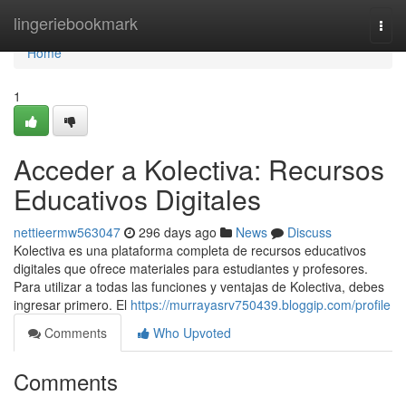
Home
lingeriebookmark
Togg
navi
Home
1
Acceder a Kolectiva: Recursos
Educativos Digitales
nettieermw563047
296 days ago
News
Discuss
Kolectiva es una plataforma completa de recursos educativos
digitales que ofrece materiales para estudiantes y profesores.
Para utilizar a todas las funciones y ventajas de Kolectiva, debes
ingresar primero. El
https://murrayasrv750439.bloggip.com/profile
Comments
Who Upvoted
Comments