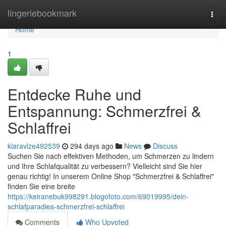
Home
lingeriebookmark
Togg
navi
Home
1
Entdecke Ruhe und
Entspannung: Schmerzfrei &
Schlaffrei
kiaravlze492539
294 days ago
News
Discuss
Suchen Sie nach effektiven Methoden, um Schmerzen zu lindern
und Ihre Schlafqualität zu verbessern? Vielleicht sind Sie hier
genau richtig! In unserem Online Shop "Schmerzfrei & Schlaffrei"
finden Sie eine breite
https://keiranebuk998291.blogofoto.com/69019995/dein-
schlafparadies-schmerzfrei-schlaffrei
Comments
Who Upvoted