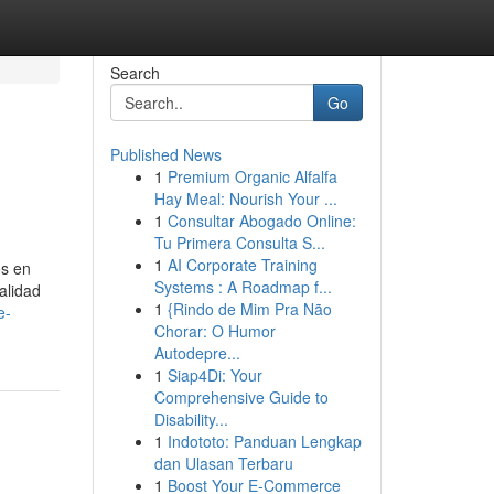
Search
Go
Published News
1
Premium Organic Alfalfa
Hay Meal: Nourish Your ...
1
Consultar Abogado Online:
Tu Primera Consulta S...
1
AI Corporate Training
os en
Systems : A Roadmap f...
alidad
1
{Rindo de Mim Pra Não
e-
Chorar: O Humor
Autodepre...
1
Siap4Di: Your
Comprehensive Guide to
Disability...
1
Indototo: Panduan Lengkap
dan Ulasan Terbaru
1
Boost Your E-Commerce