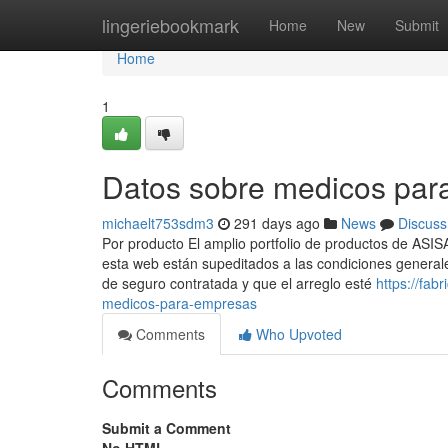
Home
lingeriebookmark
Home
New
Submit
Home
1
Datos sobre medicos par
michaelt753sdm3
291 days ago
News
Discuss
Por producto El amplio portfolio de productos de ASI
esta web están supeditados a las condiciones generale
de seguro contratada y que el arreglo esté
https://fa
medicos-para-empresas
Comments
Who Upvoted
Comments
Submit a Comment