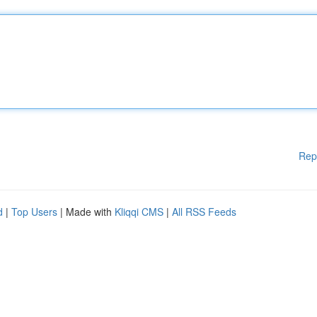
Rep
d
|
Top Users
| Made with
Kliqqi CMS
|
All RSS Feeds