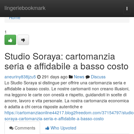
Home
lingeriebookmark
Tog
navi
Home
1
Studio Soraya: cartomanzia
seria e affidabile a basso costo
aneuriny838jzu5
291 days ago
News
Discuss
Lo Studio Soraya si distingue per offrire una cartomanzia seria e
affidabile a basso costo. Le nostre cartomanti non creano illusioni,
ma leggono le carte con onestà e rispetto, guidandoti in scelte di
amore, lavoro e vita personale. La nostra cartomanzia economica
è adatta a chi cerca risposte autentiche e
https://cartomanziaonline44217.blog2freedom.com/37154797/studio
soraya-cartomanzia-seria-e-affidabile-a-basso-costo
Comments
Who Upvoted