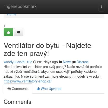
Home
lingeriebookmark
Togg
navi
Home
1
Ventilátor do bytu - Najdete
zde ten pravý!
woodyuucv250105
281 days ago
News
Discuss
Hledáte kvalitní ventilátor pro svůj pokoj? Naše rozsáhlé portfolio
nabízí výběr ventilátorů, abychom uspokojili potřeby každého
zákazníka. Naše sortiment zahrnuje elegantní modely s vysokým
https://www.ventilatory-shop.cz/
Comments
Who Upvoted
Comments