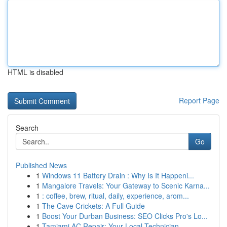
HTML is disabled
Report Page
Search
Go
Published News
1
Windows 11 Battery Drain : Why Is It Happeni...
1
Mangalore Travels: Your Gateway to Scenic Karna...
1
: coffee, brew, ritual, daily, experience, arom...
1
The Cave Crickets: A Full Guide
1
Boost Your Durban Business: SEO Clicks Pro's Lo...
1
Tamiami AC Repair: Your Local Technician