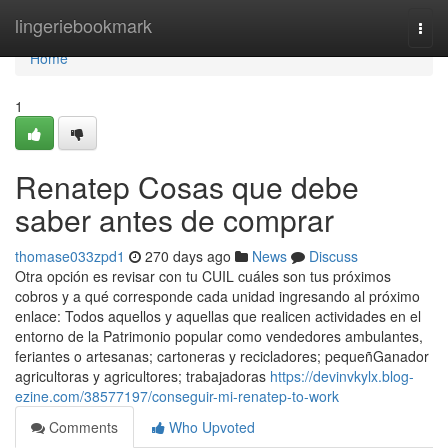
Home
lingeriebookmark
Togg
navi
Home
1
Renatep Cosas que debe
saber antes de comprar
thomase033zpd1
270 days ago
News
Discuss
Otra opción es revisar con tu CUIL cuáles son tus próximos
cobros y a qué corresponde cada unidad ingresando al próximo
enlace: Todos aquellos y aquellas que realicen actividades en el
entorno de la Patrimonio popular como vendedores ambulantes,
feriantes o artesanas; cartoneras y recicladores; pequeñGanador
agricultoras y agricultores; trabajadoras
https://devinvkylx.blog-
ezine.com/38577197/conseguir-mi-renatep-to-work
Comments
Who Upvoted