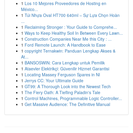
1
Los 10 Mejores Proveedores de Hosting en
México...
1
Túi Nhựa Oval HT700 640ml – Sự Lựa Chọn Hoàn
...
1
Reclaiming Stronger : Your Guide to Comprehe...
1
Ways to Keep Healthy Soil In Between Every Lawn...
1
Construction Companies Near Me this City : ...
1
Ford Remote Launch: A Handbook to Ease
1
copyright Ternakwin: Panduan Lengkap Akses &
At...
1
BANSOSWIN: Cara Lengkap untuk Pemilik
1
Ataevler Elektrikçi: Güvenilir Hizmet Garantisi
1
Locating Massey Ferguson Spares in NI
1
Jerrys CC: Your Ultimate Guide
1
GT99: A Thorough Look into the Newest Tech
1
The Fiery Oath: A Tiefling Paladin's Tale
1
Control Machines, Programmable Logic Controller...
1
Get Massive Audience: The Definitive Manual