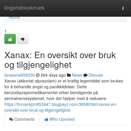
Home
lingeriebookmark
Togg
navi
Home
1
Xanax: En oversikt over bruk
og tilgjengelighet
laraeana958236
264 days ago
News
Discuss
Xanax (akkortat alprazolam) er et kraftig legemiddel som brukes
for å behandle angst og panikklidelser. Dette
benzodiazepinmedikamentet virker beroligende på
sentralnervesystemet, hvor det hjelper med å redusere
https://finniankjzn853947.blogpayz.com/38580360/xanax-en-
oversikt-over-bruk-og-tilgjengelighet
Comments
Who Upvoted