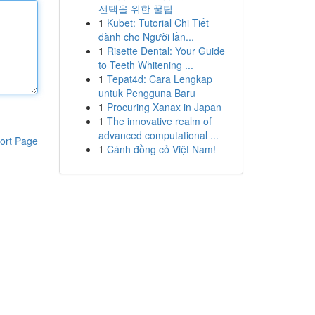
선택을 위한 꿀팁
1
Kubet: Tutorial Chi Tiết
dành cho Người lần...
1
Risette Dental: Your Guide
to Teeth Whitening ...
1
Tepat4d: Cara Lengkap
untuk Pengguna Baru
1
Procuring Xanax in Japan
1
The innovative realm of
advanced computational ...
ort Page
1
Cánh đồng cỏ Việt Nam!