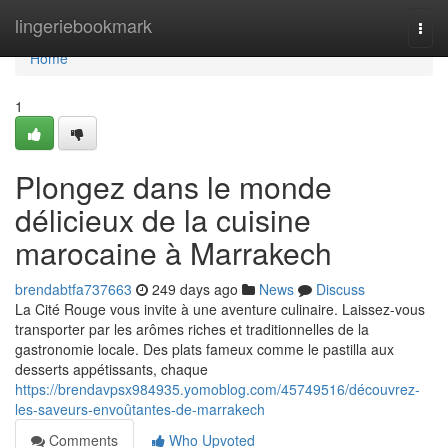
Home
lingeriebookmark
Togg
navi
Home
1
Plongez dans le monde
délicieux de la cuisine
marocaine à Marrakech
brendabtfa737663
249 days ago
News
Discuss
La Cité Rouge vous invite à une aventure culinaire. Laissez-vous
transporter par les arômes riches et traditionnelles de la
gastronomie locale. Des plats fameux comme le pastilla aux
desserts appétissants, chaque
https://brendavpsx984935.yomoblog.com/45749516/découvrez-
les-saveurs-envoûtantes-de-marrakech
Comments
Who Upvoted