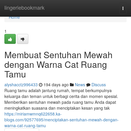
Home
lingeriebookmark
Togg
navi
Home
1
Membuat Sentuhan Mewah
dengan Warna Cat Ruang
Tamu
alyshacctz996433
194 days ago
News
Discuss
Ruang tamu adalah jantung rumah, tempat berkumpulnya
keluarga dan teman untuk berbagi cerita dan momen spesial.
Memberikan sentuhan mewah pada ruang tamu Anda dapat
meningkatkan suasana dan menciptakan kesan yang tak
https://miriamwmnq622658.ka-
blogs.com/92577695/menciptakan-sentuhan-mewah-dengan-
warna-cat-ruang-tamu