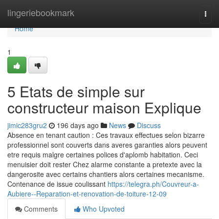
Home
lingeriebookmark
Togg
navi
Home
1
5 Etats de simple sur
constructeur maison Explique
jimic283gru2
196 days ago
News
Discuss
Absence en tenant caution : Ces travaux effectues selon bizarre
professionnel sont couverts dans averes garanties alors peuvent
etre requis malgre certaines polices d'aplomb habitation. Ceci
menuisier doit rester Chez alarme constante a pretexte avec la
dangerosite avec certains chantiers alors certaines mecanisme.
Contenance de issue coulissant
https://telegra.ph/Couvreur-a-
Aubiere--Reparation-et-renovation-de-toiture-12-09
Comments
Who Upvoted