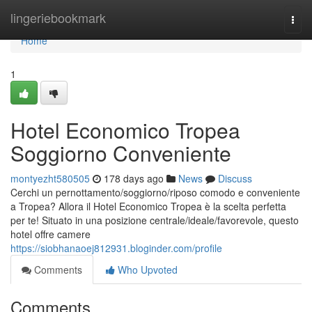
Home
lingeriebookmark
Togg
navi
Home
1
Hotel Economico Tropea
Soggiorno Conveniente
montyezht580505
178 days ago
News
Discuss
Cerchi un pernottamento/soggiorno/riposo comodo e conveniente
a Tropea? Allora il Hotel Economico Tropea è la scelta perfetta
per te! Situato in una posizione centrale/ideale/favorevole, questo
hotel offre camere
https://siobhanaoej812931.bloginder.com/profile
Comments
Who Upvoted
Comments