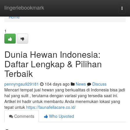
Home
lingeriebookmark
Togg
navi
Home
1
Dunia Hewan Indonesia:
Daftar Lengkap & Pilihan
Terbaik
pennyngau929181
104 days ago
News
Discuss
Mencari tempat jual hewan yang berkualitas di Indonesia bisa jadi
hal yang sulit , terutama dengan variasi yang tersedia saat ini.
Artikel ini hadir untuk membantu Anda menemukan lokasi yang
tepat untuk
https://faunafellacare.co.id/
Comments
Who Upvoted