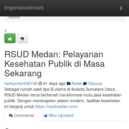
Home
lingeriebookmark
Togg
navi
Home
1
RSUD Medan: Pelayanan
Kesehatan Publik di Masa
Sekarang
harleymtyr636748
91 days ago
News
Discuss
Sebagai rumah sakit tipe B utama di ibukota Sumatera Utara ,
RSUD Medan terus berbenah transformasi mutu jasa kesehatan
publik. Dengan menerapkan sistem modern, fasilitas kesehatan
ini berjanji untuk
https://rsudmedan.com/
Comments
Who Upvoted