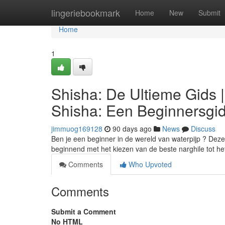
Home
lingeriebookmark
Home
New
Submit
Home
1
Shisha: De Ultieme Gids 
Shisha: Een Beginnersgi
jimmuog169128
90 days ago
News
Discuss
Ben je een beginner in de wereld van waterpijp ? Deze 
beginnend met het kiezen van de beste narghile tot he
Comments
Who Upvoted
Comments
Submit a Comment
No HTML