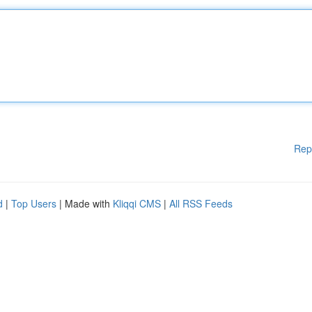
Rep
d
|
Top Users
| Made with
Kliqqi CMS
|
All RSS Feeds