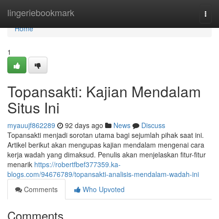
Home
lingeriebookmark
Togg
navi
Home
1
Topansakti: Kajian Mendalam
Situs Ini
myauujf862289
92 days ago
News
Discuss
Topansakti menjadi sorotan utama bagi sejumlah pihak saat ini.
Artikel berikut akan mengupas kajian mendalam mengenai cara
kerja wadah yang dimaksud. Penulis akan menjelaskan fitur-fitur
menarik
https://robertfbef377359.ka-
blogs.com/94676789/topansakti-analisis-mendalam-wadah-ini
Comments
Who Upvoted
Comments