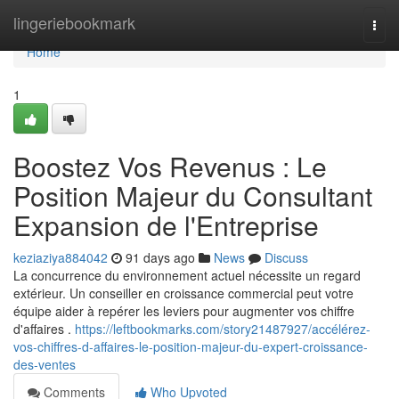
Home
lingeriebookmark
Togg
navi
Home
1
Boostez Vos Revenus : Le
Position Majeur du Consultant
Expansion de l'Entreprise
keziaziya884042
91 days ago
News
Discuss
La concurrence du environnement actuel nécessite un regard
extérieur. Un conseiller en croissance commercial peut votre
équipe aider à repérer les leviers pour augmenter vos chiffre
d'affaires .
https://leftbookmarks.com/story21487927/accélérez-
vos-chiffres-d-affaires-le-position-majeur-du-expert-croissance-
des-ventes
Comments
Who Upvoted