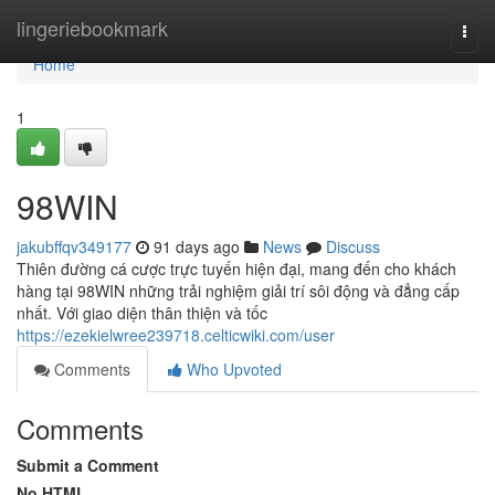
Home
lingeriebookmark
Togg
navi
Home
1
98WIN
jakubffqv349177
91 days ago
News
Discuss
Thiên đường cá cược trực tuyến hiện đại, mang đến cho khách
hàng tại 98WIN những trải nghiệm giải trí sôi động và đẳng cấp
nhất. Với giao diện thân thiện và tốc
https://ezekielwree239718.celticwiki.com/user
Comments
Who Upvoted
Comments
Submit a Comment
No HTML