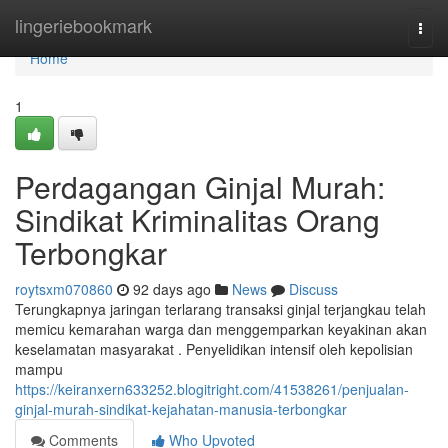
Home
lingeriebookmark
Togg
navi
Home
1
Perdagangan Ginjal Murah:
Sindikat Kriminalitas Orang
Terbongkar
roytsxm070860
92 days ago
News
Discuss
Terungkapnya jaringan terlarang transaksi ginjal terjangkau telah
memicu kemarahan warga dan menggemparkan keyakinan akan
keselamatan masyarakat . Penyelidikan intensif oleh kepolisian
mampu
https://keiranxern633252.blogitright.com/41538261/penjualan-
ginjal-murah-sindikat-kejahatan-manusia-terbongkar
Comments
Who Upvoted