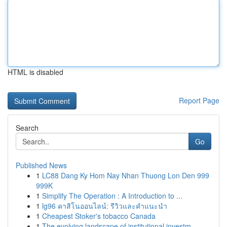
HTML is disabled
Report Page
Search
Go
Published News
1
LC88 Dang Ky Hom Nay Nhan Thuong Lon Den 999
999K
1
Simplify The Operation : A Introduction to ...
1
lg96 คาสิโนออนไลน์: รีวิวและคำแนะนำ
1
Cheapest Stoker's tobacco Canada
1
The evolving landscape of institutional investm...