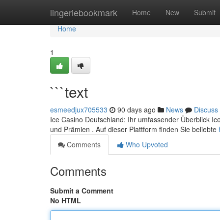
Home
lingeriebookmark
Home
New
Submit
Home
1
```text
esmeedjux705533
90 days ago
News
Discuss
Ice Casino Deutschland: Ihr umfassender Überblick Ice
und Prämien . Auf dieser Plattform finden Sie beliebte
Comments
Who Upvoted
Comments
Submit a Comment
No HTML