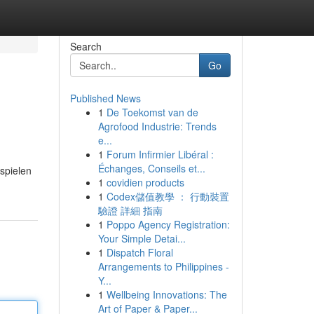
Search
Go
Published News
1
De Toekomst van de
Agrofood Industrie: Trends
e...
1
Forum Infirmier Libéral :
Échanges, Conseils et...
spielen
1
covidien products
1
Codex儲值教學 ： 行動裝置
驗證 詳細 指南
1
Poppo Agency Registration:
Your Simple Detai...
1
Dispatch Floral
Arrangements to Philippines -
Y...
1
Wellbeing Innovations: The
Art of Paper & Paper...