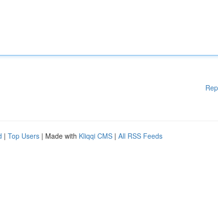
Rep
d
|
Top Users
| Made with
Kliqqi CMS
|
All RSS Feeds