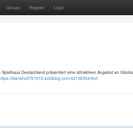
Groups
Register
Login
 Spielhaus Deutschland präsentiert eine attraktiven Angebot an Glücks
https://kianahoif767016.actoblog.com/42136354/text