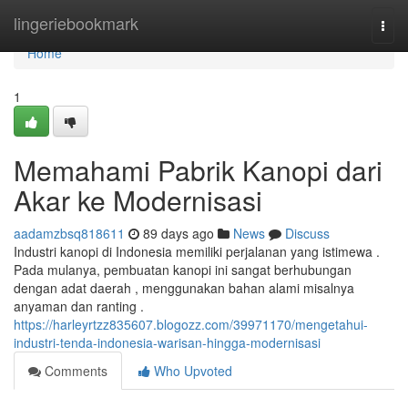
Home
lingeriebookmark
Togg
navi
Home
1
Memahami Pabrik Kanopi dari
Akar ke Modernisasi
aadamzbsq818611
89 days ago
News
Discuss
Industri kanopi di Indonesia memiliki perjalanan yang istimewa .
Pada mulanya, pembuatan kanopi ini sangat berhubungan
dengan adat daerah , menggunakan bahan alami misalnya
anyaman dan ranting .
https://harleyrtzz835607.blogozz.com/39971170/mengetahui-
industri-tenda-indonesia-warisan-hingga-modernisasi
Comments
Who Upvoted