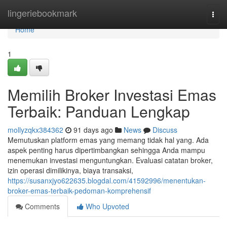
Home
lingeriebookmark
Togg
navi
Home
1
Memilih Broker Investasi Emas
Terbaik: Panduan Lengkap
mollyzqkx384362
91 days ago
News
Discuss
Memutuskan platform emas yang memang tidak hal yang. Ada
aspek penting harus dipertimbangkan sehingga Anda mampu
menemukan investasi menguntungkan. Evaluasi catatan broker,
izin operasi dimilikinya, biaya transaksi,
https://susanxjyo622635.blogdal.com/41592996/menentukan-
broker-emas-terbaik-pedoman-komprehensif
Comments
Who Upvoted