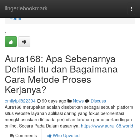
Home
lingeriebookmark
Togg
navi
Home
1
Aura168: Apa Sebenarnya
Definisi Itu dan Bagaimana
Cara Metode Proses
Kerjanya?
emilyfpji822394
90 days ago
News
Discuss
Aura168 merupakan adalah disebutkan sebagai sebuah platform
situs website layanan aplikasi daring yang fokus berorientasi
mengkhususkan diri pada perjudian taruhan game pertandingan
online. Secara Pada Dalam dasarnya,
https://www.aura168.world
Comments
Who Upvoted