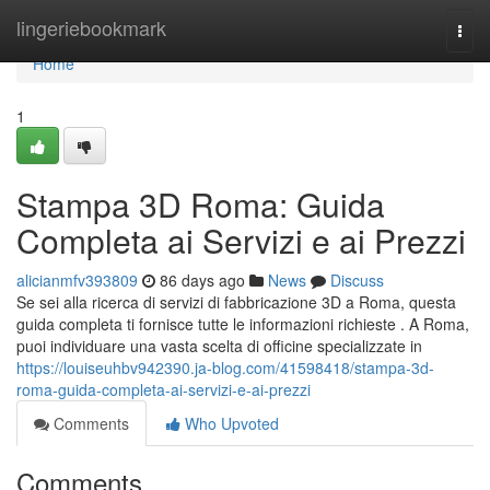
Home
lingeriebookmark
Togg
navi
Home
1
Stampa 3D Roma: Guida
Completa ai Servizi e ai Prezzi
alicianmfv393809
86 days ago
News
Discuss
Se sei alla ricerca di servizi di fabbricazione 3D a Roma, questa
guida completa ti fornisce tutte le informazioni richieste . A Roma,
puoi individuare una vasta scelta di officine specializzate in
https://louiseuhbv942390.ja-blog.com/41598418/stampa-3d-
roma-guida-completa-ai-servizi-e-ai-prezzi
Comments
Who Upvoted
Comments