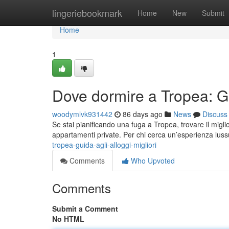
Home
lingeriebookmark
Home
New
Submit
Home
1
Dove dormire a Tropea: Gui
woodymlvk931442
86 days ago
News
Discuss
Se stai pianificando una fuga a Tropea, trovare il miglio
appartamenti private. Per chi cerca un’esperienza luss
tropea-guida-agli-alloggi-migliori
Comments
Who Upvoted
Comments
Submit a Comment
No HTML