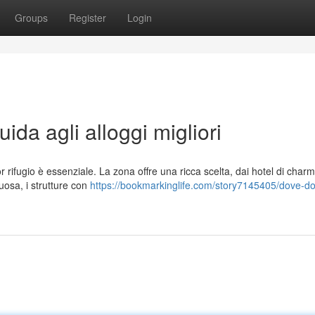
Groups
Register
Login
da agli alloggi migliori
r rifugio è essenziale. La zona offre una ricca scelta, dai hotel di charm
uosa, i strutture con
https://bookmarkinglife.com/story7145405/dove-do