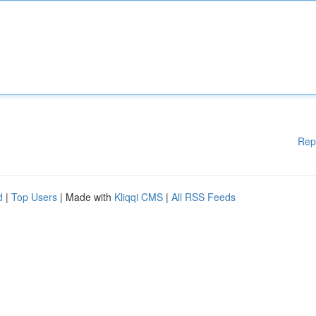
Rep
d
|
Top Users
| Made with
Kliqqi CMS
|
All RSS Feeds