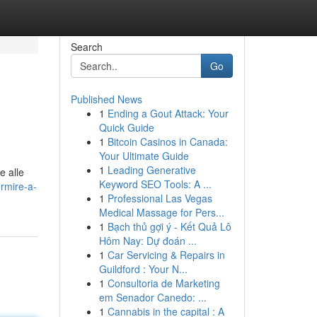
Search
Go
Published News
1
Ending a Gout Attack: Your
Quick Guide
1
Bitcoin Casinos in Canada:
Your Ultimate Guide
1
Leading Generative
e alle
Keyword SEO Tools: A ...
rmire-a-
1
Professional Las Vegas
Medical Massage for Pers...
1
Bạch thủ gợi ý - Kết Quả Lô
Hôm Nay: Dự đoán ...
1
Car Servicing & Repairs in
Guildford : Your N...
1
Consultoria de Marketing
em Senador Canedo: ...
1
Cannabis in the capital : A