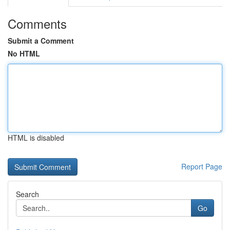
Comments
Submit a Comment
No HTML
HTML is disabled
Report Page
Search
Go