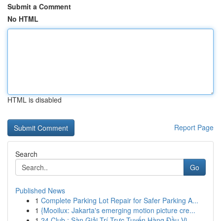
Submit a Comment
No HTML
HTML is disabled
Report Page
Search
Go
Published News
1
Complete Parking Lot Repair for Safer Parking A...
1
{Mooilux: Jakarta's emerging motion picture cre...
1
24 Club : Sàn Giải Trí Trực Tuyến Hàng Đầu Vi...