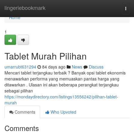
Home
lingeriebookmark
Togg
navi
Home
1
Tablet Murah Pilihan
umarrubt631294
84 days ago
News
Discuss
Mencari tablet terjangkau terbaik ? Banyak opsi tablet ekonomis
menawarkan performa yang memuaskan pantas harga yang
ditawarkan . Ulasan ini akan beberapa perangkat terjangkau
sebagai pilihan
https://mondaydirectory.com/listings13556242/pilihan-tablet-
murah
Comments
Who Upvoted
Comments