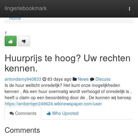
Home
lingeriebookmark
Togg
navi
Home
1
Huurprijs te hoog? Uw rechten
kennen.
antondamy940833
83 days ago
News
Discuss
Is de huur wellicht onredelijk? Het kunt onze mogelijkheden
kennen . Als een huur overmatig wordt verhoogd of onredelijk is ,
heeft u claim op een beoordeling door de . De kunnen wij beroep
https://ambertqer249624.wikinewspaper.com/user
Comments
Who Upvoted
Comments