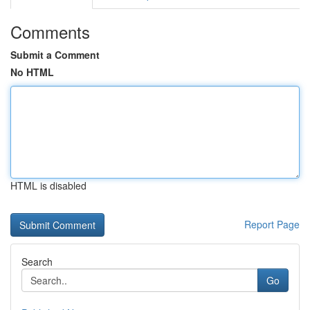
Comments
Submit a Comment
No HTML
HTML is disabled
Report Page
Search
Go