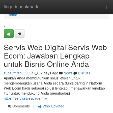
Home
lingeriebookmark
Togg
navi
Home
1
Servis Web Digital Servis Web
Ecom: Jawaban Lengkap
untuk Bisnis Online Anda
zubairmtsh859394
82 days ago
News
Discuss
Apakah Anda membutuhkan solusi efisien untuk
mengembangkan usaha Anda secara dunia daring ? Platform
Web Ecom hadir sebagai solusi lengkap , menawarkan lengkap
fitur untuk mendukung Anda menghadapi
https://servissalespage.my/
Comments
Who Upvoted