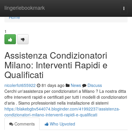
Home
lingeriebookmark
Togg
navi
Home
1
Assistenza Condizionatori
Milano: Interventi Rapidi e
Qualificati
nicolerfot655922
81 days ago
News
Discuss
Cerchi un'assistenza per condizionatori a Milano ? La nostra ditta
offre interventi rapidi e certificati per tutti i modelli di condizionatori
d'aria . Siamo professionisti nella installazione di sistemi
https://blakebgbv544074.bloginder.com/41992237/assistenza-
condizionatori-milano-interventi-rapidi-e-qualificati
Comments
Who Upvoted