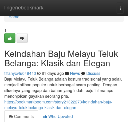
Home
lingeriebookmark
Togg
navi
Home
1
Keindahan Baju Melayu Teluk
Belanga: Klasik dan Elegan
tiffanycvfu049443
81 days ago
News
Discuss
Baju Melayu Teluk Belanga adalah kostum tradisional yang selalu
menjadi pilihan populer untuk berbagai acara penting. Dengan
siluetnya yang tegap dan bahan yang indah, baju ini mampu
menonjolkan gayakan seorang pria.
https://bookmarkboom.com/story21322273/keindahan-baju-
melayu-teluk-belanga-klasik-dan-elegan
Comments
Who Upvoted