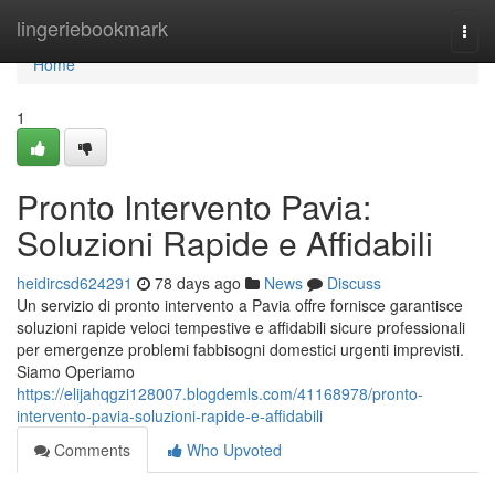
Home
lingeriebookmark
Togg
navi
Home
1
Pronto Intervento Pavia:
Soluzioni Rapide e Affidabili
heidircsd624291
78 days ago
News
Discuss
Un servizio di pronto intervento a Pavia offre fornisce garantisce
soluzioni rapide veloci tempestive e affidabili sicure professionali
per emergenze problemi fabbisogni domestici urgenti imprevisti.
Siamo Operiamo
https://elijahqgzi128007.blogdemls.com/41168978/pronto-
intervento-pavia-soluzioni-rapide-e-affidabili
Comments
Who Upvoted