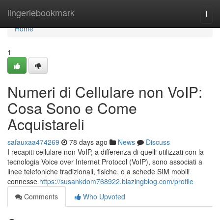
Home
lingeriebookmark
Togg
navi
Home
1
Numeri di Cellulare non VoIP:
Cosa Sono e Come
Acquistareli
safauxaa474269
78 days ago
News
Discuss
I recapiti cellulare non VoIP, a differenza di quelli utilizzati con la
tecnologia Voice over Internet Protocol (VoIP), sono associati a
linee telefoniche tradizionali, fisiche, o a schede SIM mobili
connesse
https://susankdom768922.blazingblog.com/profile
Comments
Who Upvoted