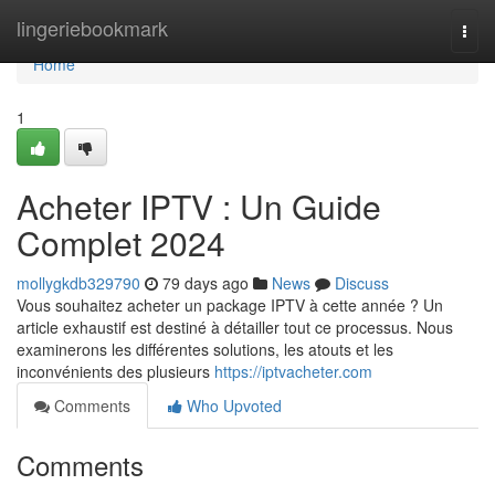
Home
lingeriebookmark
Togg
navi
Home
1
Acheter IPTV : Un Guide
Complet 2024
mollygkdb329790
79 days ago
News
Discuss
Vous souhaitez acheter un package IPTV à cette année ? Un
article exhaustif est destiné à détailler tout ce processus. Nous
examinerons les différentes solutions, les atouts et les
inconvénients des plusieurs
https://iptvacheter.com
Comments
Who Upvoted
Comments